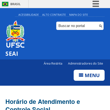
BRASIL
Simplifique!
ACESSIBILIDADE
ALTO CONTRASTE
MAPA DO SITE
Comunica BR
Participe
Acesso à informação
Legislação
SEAI
Canais
Área Restrita
Administradores do Site
MENU
Horário de Atendimento e
Controle Social