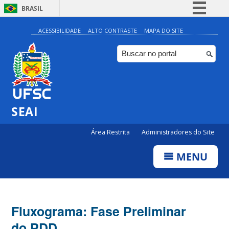
BRASIL
Simplifique!
ACESSIBILIDADE
ALTO CONTRASTE
MAPA DO SITE
Comunica BR
Participe
Acesso à informação
Legislação
SEAI
Canais
Área Restrita
Administradores do Site
MENU
Fluxograma: Fase Preliminar
do PDD